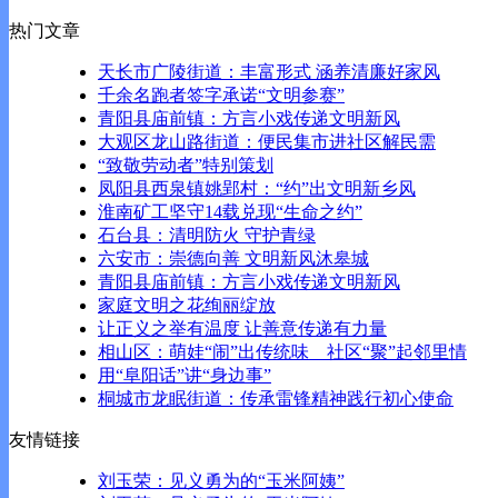
热门文章
天长市广陵街道：丰富形式 涵养清廉好家风
千余名跑者签字承诺“文明参赛”
青阳县庙前镇：方言小戏传递文明新风
大观区龙山路街道：便民集市进社区解民需
“致敬劳动者”特别策划
凤阳县西泉镇姚郢村：“约”出文明新乡风
淮南矿工坚守14载兑现“生命之约”
石台县：清明防火 守护青绿
六安市：崇德向善 文明新风沐皋城
青阳县庙前镇：方言小戏传递文明新风
家庭文明之花绚丽绽放
让正义之举有温度 让善意传递有力量
相山区：萌娃“闹”出传统味 社区“聚”起邻里情‌
用“阜阳话”讲“身边事”
桐城市龙眠街道：传承雷锋精神践行初心使命
友情链接
刘玉荣：见义勇为的“玉米阿姨”