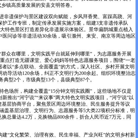
代乡镇高质量发展的安县文明答卷。
进非遗保护与景区建设双向赋能，乡风
拜香凳、富踩高跷、河
保护工作专班，制定传承发展实施方案，组建3支非遗传承队
界两大特色景区打造差异化非遗展示体验区。景华扁鹊城重点植入
中医问诊等非遗活动30余场，吸引滁州、来安、南京等周边地区
“群众在哪里，文明实践平台就延伸到哪里”，为志愿服务开展
场。重点打造无疆课堂、爱心妈妈等特色志愿服务项目，围绕“一老
志愿者以“多点联动、全面覆盖”的方式，深入社区、乡村开展文明
劝导活动120余场，纠正不文明行为200余起。组织环境整治志
典型2个，市级典型13个，县级典型87个。
色场所，构建全覆盖“15分钟文明实践圈”，这些场地不仅是
新推出“河宁说”“来议事”两大特色文明实践项目，“河宁说”以
搭建基层协商平台，聚焦景区周边环境整治、民生服务提升等议
定涵盖基层治理、文明行为、志愿服务等5大类22项积分标准，明
换总量达4.2万，兑换物品800余件，折合人民币近7万元，同
建“文化繁荣、治理有效、民生幸福、产业兴旺”的文明乡村新