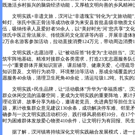
既激活乡村振兴的脑袋经济动能，又厚植文明向善的乡风精神沃
文明实践+非遗文旅，汊河让“非遗瑰宝”转化为“文旅动能
蚌灯、张氏中医正骨法等成功收录为来安县首批县级非物质文
伍，吸纳传承人及爱好者50余人，以“美好时光‘河’您共享
张氏中医正骨法展示、传统医药文化宣讲等内容，开展非遗体验
2万余名游客参加活动，拉动直接消费124万元，带动周边消费1
文明实践+志愿治理，让“被动应答”转变为“主动担当”。汊
筑牢阵地基础。精准对接群众各类需求，打造23支志愿服务队伍
一小”重要群体开展知识宣讲、课后辅导、健康关爱、心理疏导等
知识普及、文明行为劝导、环境整治等活动，形成全域覆盖的文明
愿服务40余场，清理卫生死角40余处，清运垃圾1.2吨。扎
文明实践+民生品牌，让“活动载体”升华为“幸福质感”。汊
群众休闲交流的温馨空间，更成为文明实践的重要阵地，累计开展
理论宣讲、故事分享为核心，邀请老党员、先进典型等担任主讲
题，累计收集群众意见建议130余条，成功解决停车难、邻里矛
确参与一次文明实践活动积5分、践行移风易俗积10分。在17个
时为困难群体发放爱心物资410余件，让文明行为有回报、民
据了解，汊河镇将持续深化文明实践融合发展模式，进一步挖