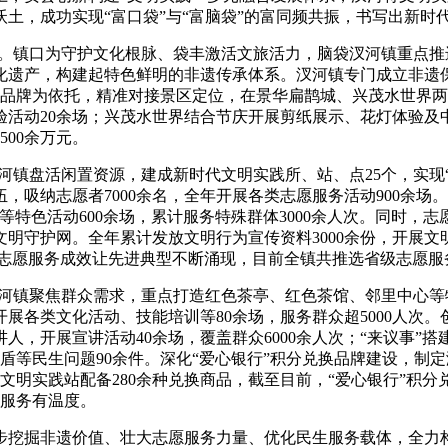
土，成功实现“富口袋”与“富脑袋”的富同频共振，书写出新时
”。镇口为守护文化根脉、袋丰激活文旅活力，脑袋汊河镇重点推
化遗产，构建起特色鲜明的非遗传承体系。汊河镇专门成立非遗
”文化品牌为依托，精准对接景区定位，在景华扁鹊城、兴茂水世
活动20余场；兴茂水世界结合节庆开展剪纸展示、花灯体验及
500余万元。
河镇盘活闲置资源，建成新时代文明实践所、站、点25个，实现
，吸纳志愿者7000余名，全年开展各类志愿服务活动900余
特色活动600余场，累计服务特殊群体3000余人次。同时，
守护网。全年累计发放文明行为宣传资料3000余份，开展文明
实的志愿服务成效让先进典型不断涌现，目前全镇共推选省级志愿服务
河镇聚焦群众需求，重点打造红色茶亭、红色茶馆、邻里中心等特
各类文化活动、技能培训等80余场，服务群众超5000人次。创
人，开展宣讲活动40余场，覆盖群众6000余人次；“来议事”
盾等民生问题90余件。深化“爱心银行”积分兑换品牌建设，制
文明实践站配备280余种兑换商品，截至目前，“爱心银行”积分兑
生服务有温度。
掘非遗价值、壮大志愿服务力量、优化民生服务载体，全力构